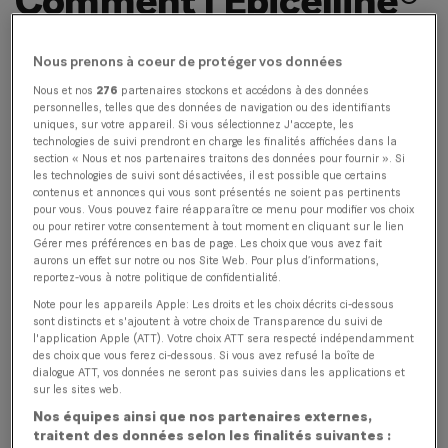
Comment l’Epicelline®
révolutionne l’avenir
Nous prenons à coeur de protéger vos données
des soins de la peau
Nous et nos
276
partenaires stockons et accédons à des données
personnelles, telles que des données de navigation ou des identifiants
uniques, sur votre appareil. Si vous sélectionnez J'accepte, les
Le vieillissement de notre peau n’est pas une
technologies de suivi prendront en charge les finalités affichées dans la
section « Nous et nos partenaires traitons des données pour fournir ». Si
fatalité. L’exposition au soleil, le stress ou le
les technologies de suivi sont désactivées, il est possible que certains
contenus et annonces qui vous sont présentés ne soient pas pertinents
manque de sommeil peuvent désactiver les
pour vous. Vous pouvez faire réapparaître ce menu pour modifier vos choix
«gènes de jeunesse». Cependant, ces
ou pour retirer votre consentement à tout moment en cliquant sur le lien
Gérer mes préférences en bas de page. Les choix que vous avez fait
processus peuvent être influencés et
aurons un effet sur notre ou nos Site Web. Pour plus d’informations,
reportez-vous à notre politique de confidentialité.
conduisent à l’identification de principes
Note pour les appareils Apple: Les droits et les choix décrits ci-dessous
actifs innovants dans les soins de la peau –
sont distincts et s'ajoutent à votre choix de Transparence du suivi de
comme l’Epicelline®.
l'application Apple (ATT). Votre choix ATT sera respecté indépendamment
des choix que vous ferez ci-dessous. Si vous avez refusé la boîte de
dialogue ATT, vos données ne seront pas suivies dans les applications et
sur les sites web.
Pourquoi des vrais jumeaux vieillissent-ils
Nos équipes ainsi que nos partenaires externes,
différemment, alors qu’ils ont le même ADN? La
traitent des données selon les finalités suivantes :